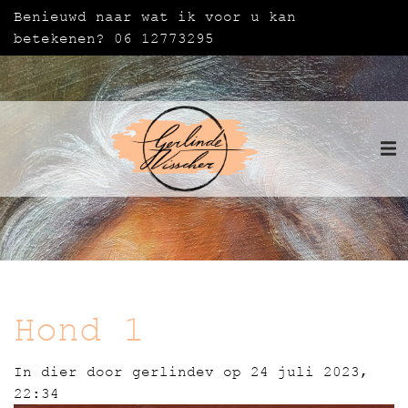
Benieuwd naar wat ik voor u kan
betekenen? 06 12773295
Hond 1
In
dier
door
gerlindev
op 24 juli 2023,
22:34