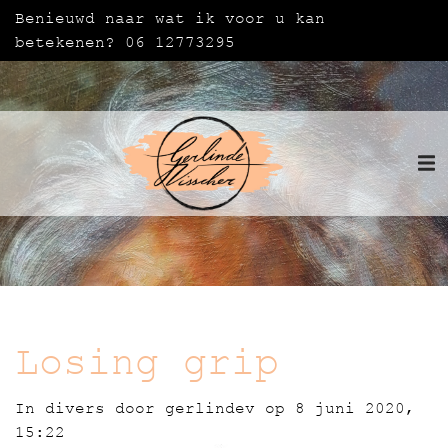
Benieuwd naar wat ik voor u kan
betekenen? 06 12773295
Losing grip
In
divers
door
gerlindev
op 8 juni 2020,
15:22