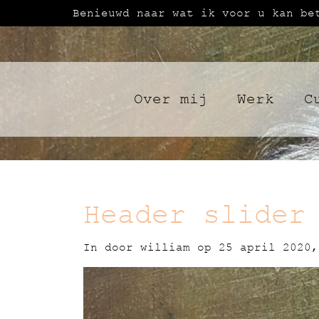
Benieuwd naar wat ik voor u kan be
Over mij
Werk
C
Header slider
In door
william
op 25 april 2020,