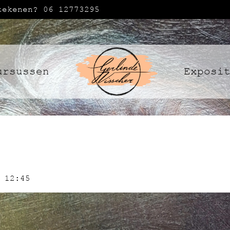
tekenen? 06 12773295
ursussen
Exposi
 12:45