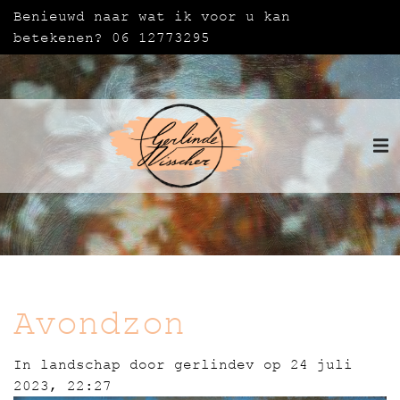
Benieuwd naar wat ik voor u kan
betekenen? 06 12773295
Avondzon
In
landschap
door
gerlindev
op 24 juli
2023, 22:27