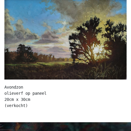
Avondzon

olieverf op paneel

20cm x 30cm

(verkocht)