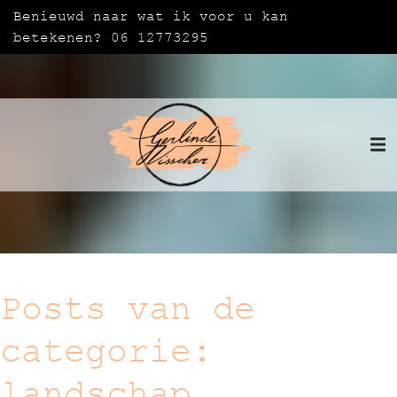
Benieuwd naar wat ik voor u kan
betekenen? 06 12773295
Posts van de
categorie:
landschap