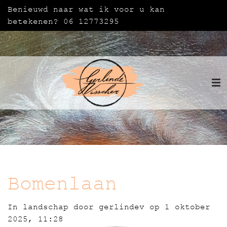
Benieuwd naar wat ik voor u kan
betekenen? 06 12773295
Bomenlaan
In
landschap
door
gerlindev
op 1 oktober
2025, 11:28