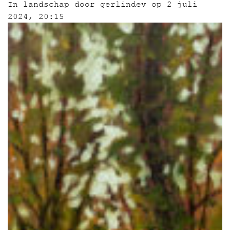
In
landschap
door
gerlindev
op 2 juli
2024, 20:15