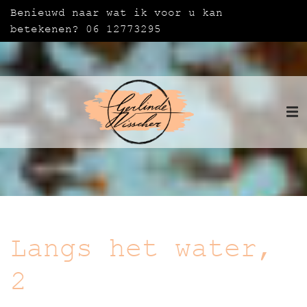
Benieuwd naar wat ik voor u kan
betekenen? 06 12773295
Langs het water,
2