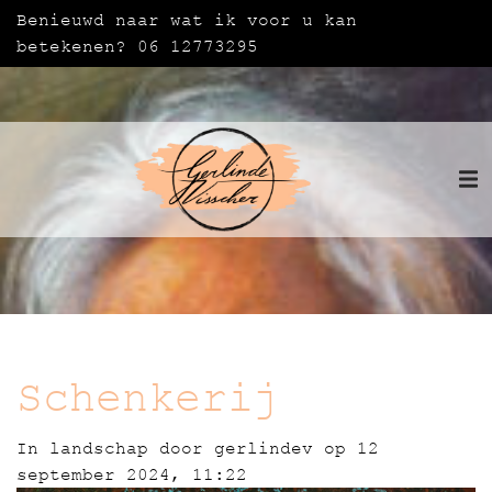
Benieuwd naar wat ik voor u kan
betekenen? 06 12773295
Schenkerij
In
landschap
door
gerlindev
op 12
september 2024, 11:22